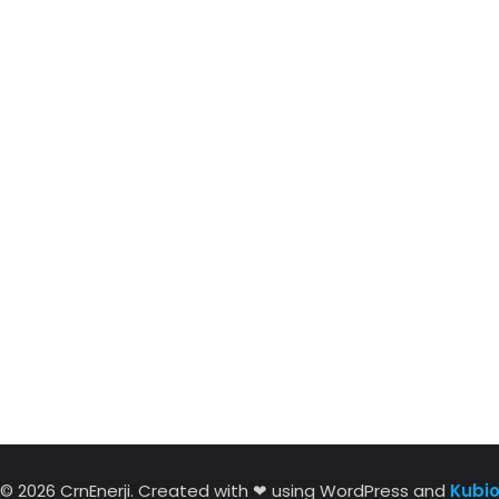
© 2026 CrnEnerji. Created with ❤ using WordPress and
Kubi