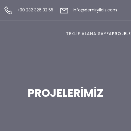
+90 232 326 32 55
info@demiryildiz.com
TEKLİF AL
ANA SAYFA
PROJELE
PROJELERİMİZ