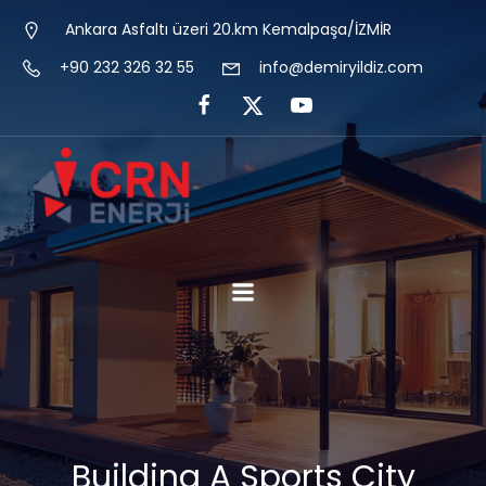
Ankara Asfaltı üzeri 20.km Kemalpaşa/İZMİR
+90 232 326 32 55
info@demiryildiz.com
Building A Sports City