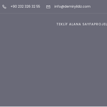
+90 232 326 32 55
info@demiryildiz.com
TEKLİF AL
ANA SAYFA
PROJEL