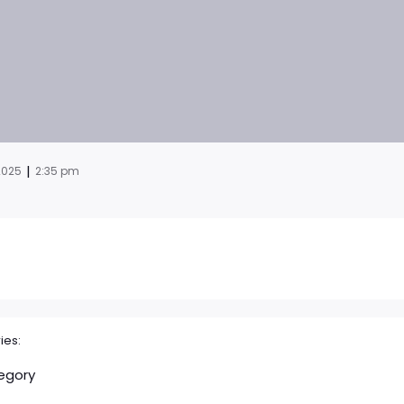
|
 2025
2:35 pm
ies:
egory