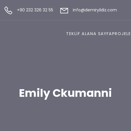
+90 232 326 32 55
info@demiryildiz.com
TEKLİF AL
ANA SAYFA
PROJELE
Emily Ckumanni