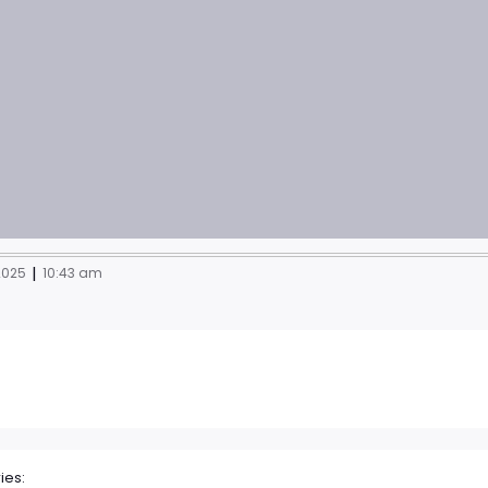
|
 2025
10:43 am
ies: