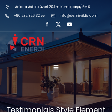
Ankara Asfaltı üzeri 20.km Kemalpaşa/İZMİR
+90 232 326 32 55
info@demiryildiz.com
Testimonials Style Element