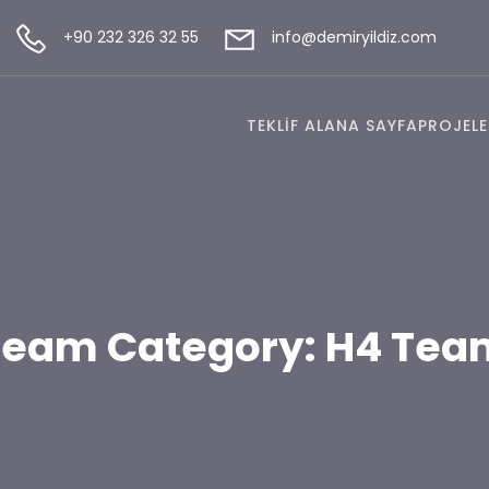
+90 232 326 32 55
info@demiryildiz.com
TEKLİF AL
ANA SAYFA
PROJELE
Team Category: H4 Tea