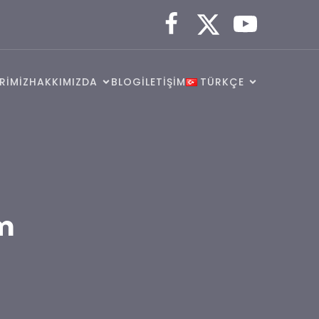
RİMİZ
HAKKIMIZDA
BLOG
İLETİŞİM
TÜRKÇE
m